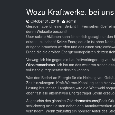
Wozu Kraftwerke, bei un
Datum:
Autor:
Oktober 31, 2010
admin
Gerade habe ich einen Bericht im Fernsehen über ei
deren Webseite besucht!
Über solche Aktionen kann ich ehrlich gesagt nur den K
erkannt zu haben!
Keine
Energiequelle ist ohne Nachte
dringend brauchen werden und das einen vergleichsw
Dinge die die großen Energiemonopolisten derzeit
ric
Vorweg: Ich bin gegen die Laufzeitverlängerung von 
Ökostromanbieter
. Ich bin mir des weiteren sicher, da
vollständig regenerativ decken können.
Was den Bedarf an Energie für die Heizung von Gebäude
Zeit hinzukriegen. Kraft-Wärme-Kopplung kann hier zwar 
Lösung brauchbar. Langfristig wird die Welt wohl sog
eben fast alle alternativen Energieträger Strom erzeu
Angesichts des
globalen Ölfördermaximums
(Peak Oil)
schlichtweg nicht leisten neben den Atomkraftwerke
verhindern. Wenn zukünftig ein höherer Anteil des St