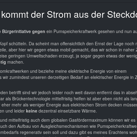
s kommt der Strom aus der Steckd
ne
Bürgerinitiative
gegen
ein Pumspeicherkraftwerk gesehen und nun a
opf schütteln. Da scheint man offensichtlich den Ernst der Lage noch n
ile, aber hier wir gegen etwas mobil gemacht, das wir schon in naher 
eise geringen Umweltschaden erzeugt, ja sogar gegen etwas der weni
htig
machen.
Atomkraftwerken und beziehe meine elektrische Energie von einem
ss wir zumindest unseren derzeitigen Bedarf an elektrischer Energie in 
n betrifft sind wir jedoch leider noch weit davon entfernt das in abse
als Brückentechnologie mittelfristig helfen ist aber eben nicht als lang
ar eher mehr als weniger Energie aus elektrischen Strom decken müssen
gen und leider
keine
dezentral einsetzbare Wärme.
 und mittelfristig auch dem globalen Gasfördermaximum können wir es
n auch den Aufbau von Ausgleichsmechanismen wie Pumspeicherkraftwe
rombedarfs regenerativ sein soll und dazu gibt es meines Erachtens wo