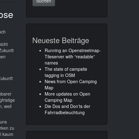
ose
uch
Neueste Beiträge
icht
Zukunft
Running an Openstreetmap-
gen
Tileserver with “readable”
names
The state of campsite
tagging in OSM
Zukunft
News from Open Camping
Map
hbarer
More updates on Open
fristige
Camping Map
, weil
Die Dos and Don’ts der
Fahrradbeleuchtung
 uns
rken zu
hl kaum