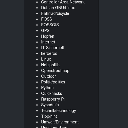
Controller Area Network
Debian GNU/Linux
Fahrrad/bicycle
FOSS
FOSSGIS
GPS
Hopfen
Internet
IT-Sicherheit
kerberos
Linux
Netzpolitik
Openstreetmap
Outdoor
Politik/politics
Python
Quickhacks
Raspberry Pi
Sysadmin
Technik/technology
Tipp/hint
Umwelt/Environment
Uncategorized