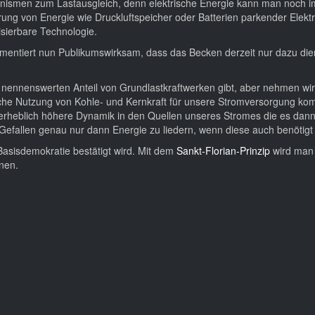
hanismen zum Lastausgleich, denn elektrische Energie kann man noch 
herung von Energie wie Druckluftspeicher oder Batterien parkender Elekt
sierbare Technologie.
entiert nun Publikumswirksam, dass das Becken derzeit nur dazu di
n nennenswerten Anteil von Grundlastkraftwerken gibt, aber nehmen wi
che Nutzung von Kohle- und Kernkraft für unsere Stromversorgung kom
erheblich höhere Dynamik in den Quellen unseres Stromes die es dan
 Gefallen genau nur dann Energie zu liedern, wenn diese auch benötigt 
asisdemokratie bestätigt wird. Mit dem
Sankt-Florian-Prinzip
wird man
nnen.