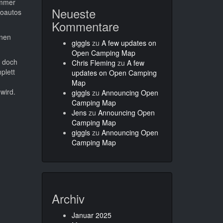
immer
Neueste
roautos
Kommentare
enen
giggls
zu
A few updates on
Open Camping Map
r doch
Chris Fleming
zu
A few
plett
updates on Open Camping
n
Map
wird.
giggls
zu
Announcing Open
Camping Map
Jens
zu
Announcing Open
Camping Map
giggls
zu
Announcing Open
Camping Map
Archiv
Januar 2025