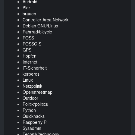
Android
Bier
brauen
Controller Area Network
Debian GNU/Linux
Fahrrad/bicycle
FOSS
FOSSGIS
GPS
Hopfen
Internet
IT-Sicherheit
kerberos
Linux
Netzpolitik
Openstreetmap
Outdoor
Politik/politics
Python
Quickhacks
Raspberry Pi
Sysadmin
Technik/technology