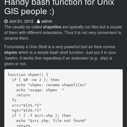
Handy bash function for Unix
GIS people :)
Datum:
Autor:
Juni 21, 2012
admin
The usually so called
shapefiles
are typically not files but a couple
of them with different extensions. Thus it is not very convenient to
rename them.
Fortunately a Unix Shell is a very powerful tool so here comes
shpmv
which is a simple bash shell function. Just put it in your
.bashrc. It works fine regardless if an extension (e.g. .shp) is
given or not.
function shpmv() {

  if [ $# -ne 2 ]; then

    echo "shpmv: rename shapefiles"

    echo "usage: shpmv 
"

    return

  fi

  src="${1%.*}"

  tgt="${2%.*}"

  if ! [ -f $src.shp ]; then

    echo "$src.shp: file not found"   

    return  
