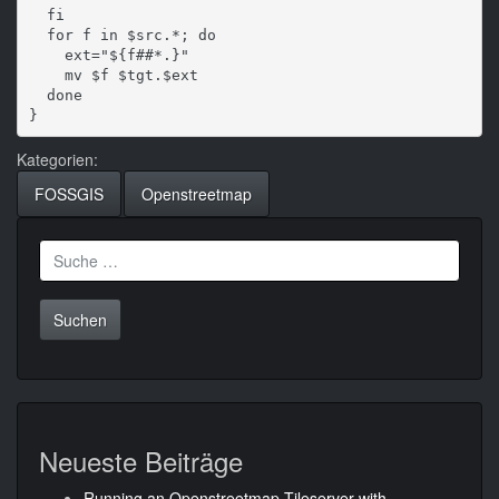
  fi

  for f in $src.*; do

    ext="${f##*.}"      

    mv $f $tgt.$ext

  done  

Kategorien:
FOSSGIS
Openstreetmap
Suche
nach:
Neueste Beiträge
Running an Openstreetmap-Tileserver with