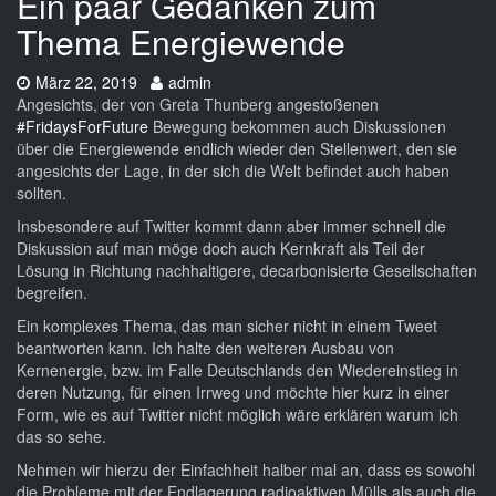
Ein paar Gedanken zum
Thema Energiewende
Datum:
Autor:
März 22, 2019
admin
Angesichts, der von Greta Thunberg angestoßenen
#FridaysForFuture
Bewegung bekommen auch Diskussionen
über die Energiewende endlich wieder den Stellenwert, den sie
angesichts der Lage, in der sich die Welt befindet auch haben
sollten.
Insbesondere auf Twitter kommt dann aber immer schnell die
Diskussion auf man möge doch auch Kernkraft als Teil der
Lösung in Richtung nachhaltigere, decarbonisierte Gesellschaften
begreifen.
Ein komplexes Thema, das man sicher nicht in einem Tweet
beantworten kann. Ich halte den weiteren Ausbau von
Kernenergie, bzw. im Falle Deutschlands den Wiedereinstieg in
deren Nutzung, für einen Irrweg und möchte hier kurz in einer
Form, wie es auf Twitter nicht möglich wäre erklären warum ich
das so sehe.
Nehmen wir hierzu der Einfachheit halber mal an, dass es sowohl
die Probleme mit der Endlagerung radioaktiven Mülls als auch die