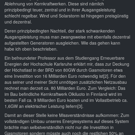
Ablehnung von Kernkraftwerken. Diese sind nämlich
prinzipbedingt teuer, zentral und in ihrer Ausgangsleistung
schlecht regelbar. Wind und Solarstorm ist hingegen preisgünstig
und dezentral.
Deren prinzipbedingten Nachteil, der stark schwankenden
Ausgangsleistung muss man zwangsweise mit ebenfalls dezentral
aufgestellten Generatoren ausgleichen. Wie das gehen kann
habe ich oben beschrieben.
Ein befreundeter Professor aus dem Studiengang Erneuerbare
Energien der Hochschule Karlsruhe erklärt mir, dass zur Deckung
der Höchstlast in der BRD von 80GW durch Gasmotoren etwa
eine Investition von 16 Milliarden Euro notwendig ist[2]. Für den
aus seiner und meiner Sicht unnötigen zusätzlichen Netzausbau
rechnet man derzeit ca. 80 Milliarden Euro. Zum Vergleich: Das
im Bau befindliche Kernkraftwerk Olkiluoto in Finnland wird im
besten Fall ca. 9 Milliarden Euro kosten und im Vollastbetrieb ca.
1,6GW an elektrischer Leistung liefern[3].
Damit an dieser Stelle keine Missverständnisse aufkommen: Zum
vollständigen Umbau unseres Energiesystems auf dieses System
brächte man selbstverständlich nicht nur die Investition in
Gasmotoren sondern müsste auch noch die restlichen 50% an