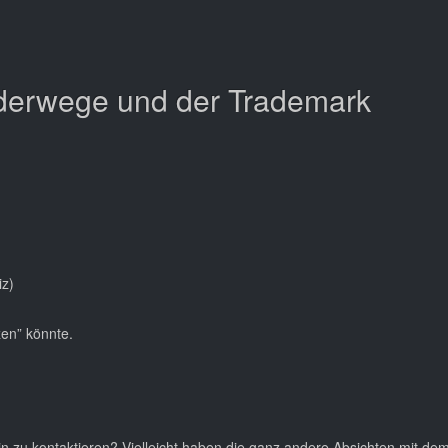
erwege und der Trademark
z)
zen” könnte.
 zu kontaktieren? Vielleicht haben die ganz andere Absichten mit de