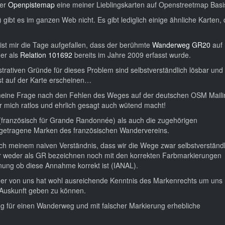
der
Openpistemap
eine meiner Lieblingskarten auf Openstreetmap Basi
 gibt es im ganzen Web nicht. Es gibt lediglich einige ähnliche Karten, 
ist mir die Tage aufgefallen, dass der berühmte
Wanderweg GR20
auf 
 er als
Relation 101692
bereits im Jahre 2009 erfasst wurde.
strativen Gründe für dieses Problem sind selbstverständlich lösbar und
t auf der Karte erscheinen…
eine Frage nach den Fehlen des Weges auf der deutschen OSM Mailin
r mich ratlos und ehrlich gesagt auch wütend macht!
französisch für Grande Randonnée) als auch die zugehörigen
getragene Marken des französischen Wandervereins.
h meinem naiven Verständnis, dass wir die Wege zwar selbstverständl
er weder als GR bezeichnen noch mit den korrekten Farbmarkierungen
nung ob diese Annahme korrekt ist (IANAL).
er von uns hat wohl ausreichende Kenntnis des Markenrechts um uns
 Auskunft geben zu können.
ung für einen Wanderweg und mit falscher Markierung erhebliche