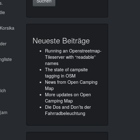
s.
die
Korsika
Neueste Beiträge
 der
Running an Openstreetmap-
Tileserver with “readable”
gliste
names
The state of campsite
tagging in OSM
News from Open Camping
Map
ich
More updates on Open
Camping Map
Die Dos and Don’ts der
 (am
Fahrradbeleuchtung