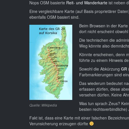
Nops OSM basierte
Reit- und Wanderkarte
ist neben 
Eine vergleichbare Karte (auf Basis proprietärer Daten)
ebenfalls OSM basiert sind.
Beim Browsen in der Karte 
dort nicht erscheint obwohl
Die technischen die admini
Weg könnte also demnächs
Könnte erscheinen, denn m
führte zu einem Hinweis de
Sowohl die Abkürzung
GR
(
Farbmarkierungen sind ein
Das wiederum bedeutet nac
erfassen dürfen, diese ab
versehen dürfen. Keine Ah
Was tun sprach Zeus? Kein
Quelle: Wikipedia
besten rechtsverbindliche)
Fakt ist, dass eine Karte mit einer falschen Bezeichn
Verunsicherung erzeugen dürfte