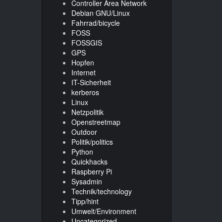
Controller Area Network
Debian GNU/Linux
Fahrrad/bicycle
FOSS
FOSSGIS
GPS
Hopfen
Internet
IT-Sicherheit
kerberos
Linux
Netzpolitik
Openstreetmap
Outdoor
Politik/politics
Python
Quickhacks
Raspberry Pi
Sysadmin
Technik/technology
Tipp/hint
Umwelt/Environment
Uncategorized