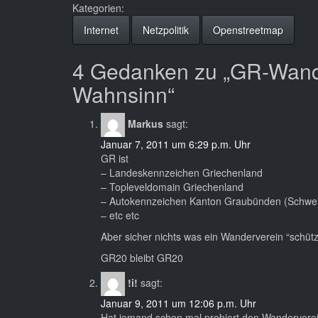
Kategorien:
Internet
Netzpolitik
Openstreetmap
4 Gedanken zu „GR-Wand
Wahnsinn“
Markus
sagt:
Januar 7, 2011 um 6:29 p.m. Uhr
GR ist
– Landeskennzeichen Griechenland
– Topleveldomain Griechenland
– Autokennzeichen Kanton Graubünden (Schwei
– etc etc
Aber sicher nichts was ein Wanderverein “schüt
GR20 bleibt GR20
!i!
sagt:
Januar 9, 2011 um 12:06 p.m. Uhr
Hat jemand schon mal probiert den Wanderverein