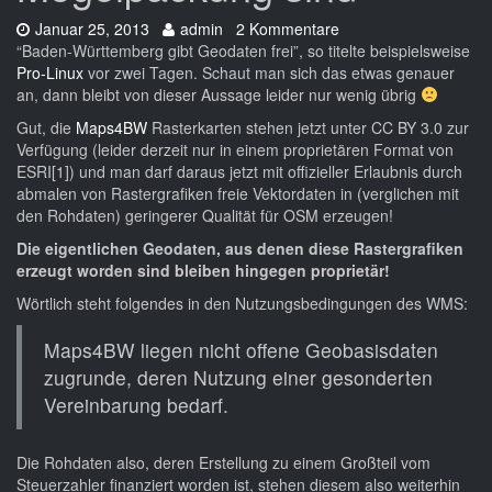
Datum:
Autor:
Januar 25, 2013
admin
2 Kommentare
“Baden-Württemberg gibt Geodaten frei”, so titelte beispielsweise
Pro-Linux
vor zwei Tagen. Schaut man sich das etwas genauer
an, dann bleibt von dieser Aussage leider nur wenig übrig
Gut, die
Maps4BW
Rasterkarten stehen jetzt unter CC BY 3.0 zur
Verfügung (leider derzeit nur in einem proprietären Format von
ESRI[1]) und man darf daraus jetzt mit offizieller Erlaubnis durch
abmalen von Rastergrafiken freie Vektordaten in (verglichen mit
den Rohdaten) geringerer Qualität für OSM erzeugen!
Die eigentlichen Geodaten, aus denen diese Rastergrafiken
erzeugt worden sind bleiben hingegen proprietär!
Wörtlich steht folgendes in den Nutzungsbedingungen des WMS:
Maps4BW liegen nicht offene Geobasisdaten
zugrunde, deren Nutzung einer gesonderten
Vereinbarung bedarf.
Die Rohdaten also, deren Erstellung zu einem Großteil vom
Steuerzahler finanziert worden ist, stehen diesem also weiterhin