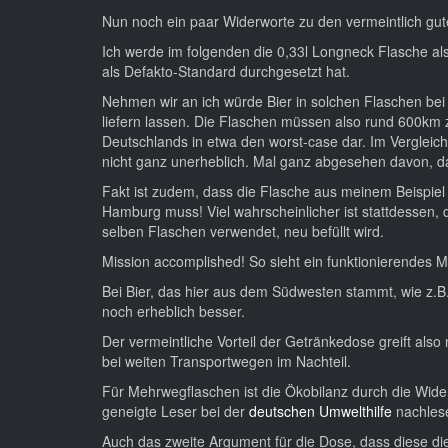
Nun noch ein paar Widerworte zu den vermeintlich gut
Ich werde im folgenden die 0,33l Longneck Flasche als
als Defakto-Standard durchgesetzt hat.
Nehmen wir an ich würde Bier in solchen Flaschen bei
liefern lassen. Die Flaschen müssen also rund 600km z
Deutschlands in etwa den worst-case dar. Im Vergleic
nicht ganz unerheblich. Mal ganz abgesehen davon, d
Fakt ist zudem, dass die Flasche aus meinem Beispiel
Hamburg muss! Viel wahrscheinlicher ist stattdessen, d
selben Flaschen verwendet, neu befüllt wird.
Mission accomplished! So sieht ein funktionierendes
Bei Bier, das hier aus dem Südwesten stammt, wie z.B
noch erheblich besser.
Der vermeintliche Vorteil der Getränkedose greift als
bei weiten Transportwegen im Nachteil.
Für Mehrwegflaschen ist die Ökobilanz durch die Wider
geneigte Leser bei der
deutschen Umwelthilfe
nachles
Auch das zweite Argument für die Dose, dass diese die