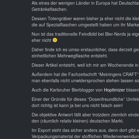
Als eines der wenigen Länder in Europa hat Deutschla
Getränkeflaschen.
Dessen Totengräber waren bisher ja eher nicht die kle
die auf Spezialflaschen umgestellt haben um ihr Marke
Nun ist das traditionelle Feindbild bei Bier-Nerds ja e
eher nicht
Daher finde ich es umso erstaunlicher, dass derzeit 
einheitlichen Mehrwegflasche entsteht.
Dieser Artikel entsteht, weil ich mir am Wochenende i
Außerdem hat die Fachzeitschrift “Meiningers CRAFT” kür
man ebenfalls nicht unwidersprochen stehen lassen sol
Auch die Karlsruher Bierblogger von
Hoptimizer
blasen
Einer der Gründe für dieses “Dosenfreundliche” Umfeld
dort richtig ist kann ja bei uns nicht falsch sein!
Die objektive Antwort fällt aber trotzdem ziemlich eind
den (räumlich relativ kleinen) deutschen Markt.
Im Export sieht das sicher anders aus, denn dort gib
Verpackungsmaterial der stofflichen Wiederverwendung