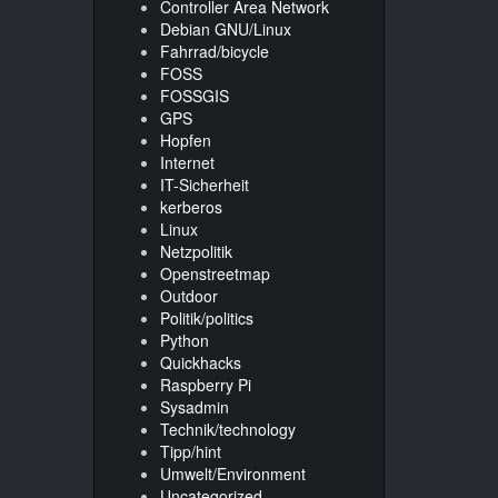
Controller Area Network
Debian GNU/Linux
Fahrrad/bicycle
FOSS
FOSSGIS
GPS
Hopfen
Internet
IT-Sicherheit
kerberos
Linux
Netzpolitik
Openstreetmap
Outdoor
Politik/politics
Python
Quickhacks
Raspberry Pi
Sysadmin
Technik/technology
Tipp/hint
Umwelt/Environment
Uncategorized