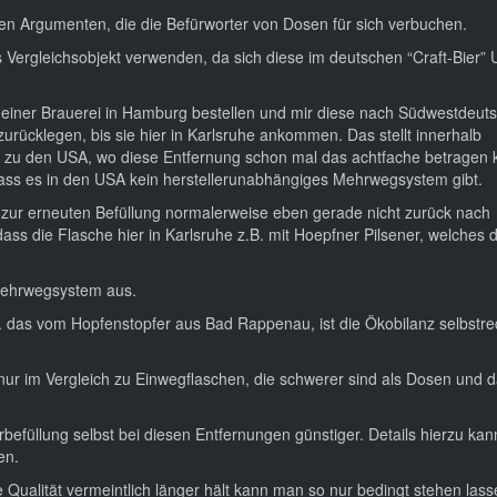
en Argumenten, die die Befürworter von Dosen für sich verbuchen.
 Vergleichsobjekt verwenden, da sich diese im deutschen “Craft-Bier” 
 einer Brauerei in Hamburg bestellen und mir diese nach Südwestdeut
urücklegen, bis sie hier in Karlsruhe ankommen. Das stellt innerhalb
h zu den USA, wo diese Entfernung schon mal das achtfache betragen 
ass es in den USA kein herstellerunabhängiges Mehrwegsystem gibt.
 zur erneuten Befüllung normalerweise eben gerade nicht zurück nach
ass die Flasche hier in Karlsruhe z.B. mit Hoepfner Pilsener, welches d
 Mehrwegsystem aus.
. das vom Hopfenstopfer aus Bad Rappenau, ist die Ökobilanz selbstr
o nur im Vergleich zu Einwegflaschen, die schwerer sind als Dosen und 
befüllung selbst bei diesen Entfernungen günstiger. Details hierzu kan
en.
 Qualität vermeintlich länger hält kann man so nur bedingt stehen lass