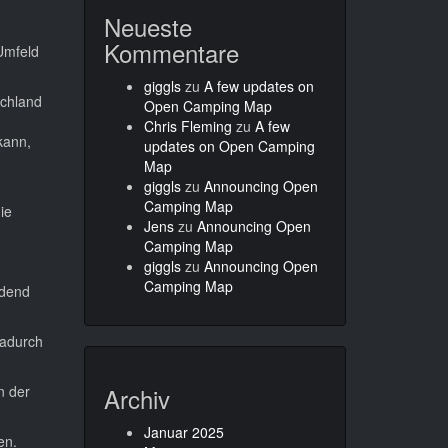
Neueste
Kommentare
Umfeld
giggls
zu
A few updates on
schland
Open Camping Map
Chris Fleming
zu
A few
kann,
updates on Open Camping
Map
giggls
zu
Announcing Open
Camping Map
ie
Jens
zu
Announcing Open
Camping Map
giggls
zu
Announcing Open
Camping Map
edend
dadurch
n der
Archiv
Januar 2025
en.