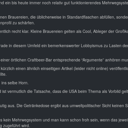
nd ein bis heute immer noch relativ gut funktionierendes Mehrwegsyst
inen Brauereien, die üblicherweise in Standardflaschen abfüllen, sonde
nprofil zu schärfen.
igentlich recht klar. Kleine Brauereien gelten als Cool, Ableger der Groß
gerade in diesem Umfeld ein bemerkenswerter Lobbyismus zu Lasten de
n einer örtlichen Craftbeer-Bar entsprechende “Argumente” anhören mu
zlich einen ähnlich einseitigen Artikel (leider nicht online) veröffentli
lte.
 ins selbe Horn.
 ist vermutlich die Tatsache, dass die USA beim Thema als Vorbild gel
eutig aus. Die Getränkedose ergibt aus umweltpolitischer Sicht keinen S
t es kein Mehrwegsystem und man kann schon froh sein, wenn das jewei
 zugeführt wird.