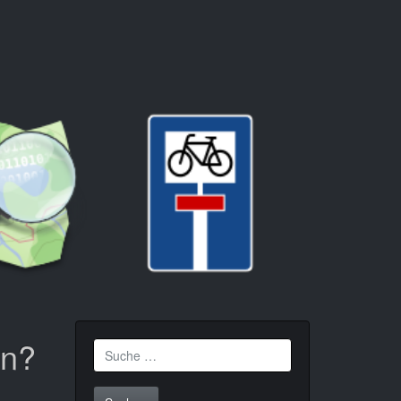
en?
Suche
nach: