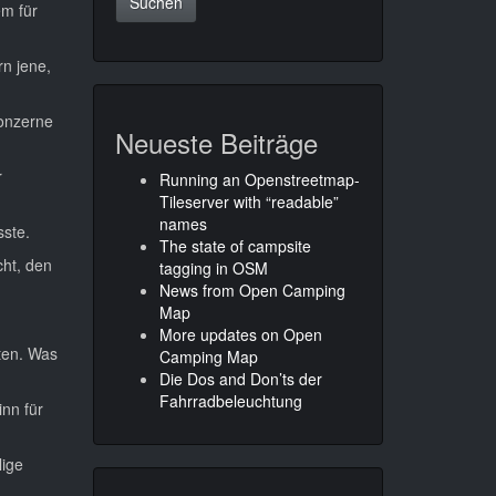
em für
rn jene,
konzerne
Neueste Beiträge
r
Running an Openstreetmap-
Tileserver with “readable”
names
sste.
The state of campsite
cht, den
tagging in OSM
News from Open Camping
Map
More updates on Open
ten. Was
Camping Map
Die Dos and Don’ts der
Fahrradbeleuchtung
inn für
lige