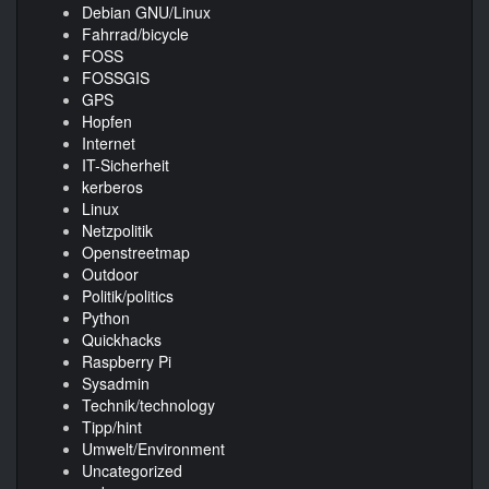
Debian GNU/Linux
Fahrrad/bicycle
FOSS
FOSSGIS
GPS
Hopfen
Internet
IT-Sicherheit
kerberos
Linux
Netzpolitik
Openstreetmap
Outdoor
Politik/politics
Python
Quickhacks
Raspberry Pi
Sysadmin
Technik/technology
Tipp/hint
Umwelt/Environment
Uncategorized